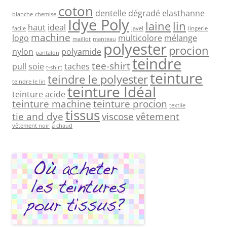
coton
dentelle
dégradé
elasthanne
blanche
chemise
Idye Poly
laine
lin
haut
ideal
facile
javel
lingerie
machine
logo
multicolore
mélange
maillot
manteau
polyester
procion
nylon
polyamide
pantalon
teindre
tee-shirt
pull
soie
taches
t-shirt
teinture
teindre le polyester
teindre le lin
teinture Idéal
teinture acide
teinture machine
teinture procion
textile
tissus
tie and dye
viscose
vêtement
vêtement noir
à chaud