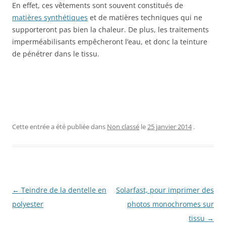
En effet, ces vêtements sont souvent constitués de
matières synthétiques
et de matières techniques qui ne
supporteront pas bien la chaleur. De plus, les traitements
imperméabilisants empêcheront l’eau, et donc la teinture
de pénétrer dans le tissu.
Cette entrée a été publiée dans
Non classé
le
25 janvier 2014
.
Navigation
←
Teindre de la dentelle en
Solarfast, pour imprimer des
des
polyester
photos monochromes sur
articles
tissu
→