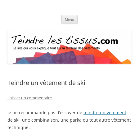
Teindre les tissus
Comment teindre vos vêtements et textiles du quotidien
Aller
Menu
au
contenu
Teindre un vêtement de ski
Laisser un commentaire
Je ne recommande pas d’essayer de
teindre un vêtement
de ski, une combinaison, une parka ou tout autre vêtement
technique.